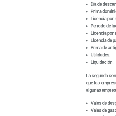
Día de desca
Prima domini
Licencia por
Periodo de la
Licencia por
Licencia de p
Prima de ant
Utilidades.
Liquidación.
La segunda son
que las empresa
algunas empres
Vales de des
Vales de gaso