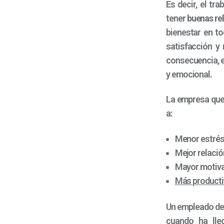
Es decir, el tr
tener
buenas re
bienestar en to
satisfacción y 
consecuencia, e
y emocional.
La empresa que
a:
Menor estrés
Mejor relación
Mayor motiv
Más producti
Un empleado des
cuando ha lle