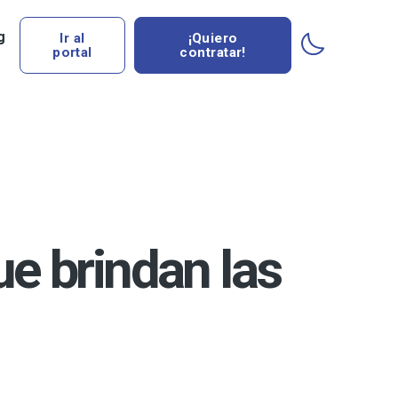
g
Ir al
¡Quiero
portal
contratar!
ue brindan las