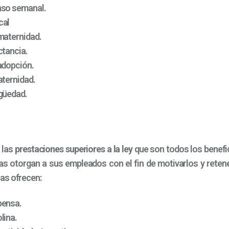
nso semanal.
cal
 maternidad.
ctancia.
 adopción.
aternidad.
igüedad.
 las
prestaciones superiores a la ley
que son todos los benefi
s otorgan a sus empleados con el fin de motivarlos y retene
as ofrecen:
pensa.
lina.