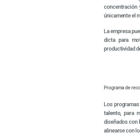
concentración 
únicamente el m
La empresa pu
dicta para mo
productividad d
Programa de reco
Los programas
talento
, para 
diseñados con b
alinearse con l