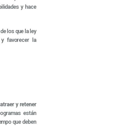
ilidades y hace
 de los que la ley
y favorecer la
a
atraer y retener
programas están
tiempo que deben