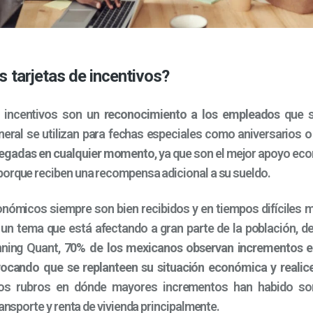
s tarjetas de incentivos?
e incentivos son un
reconocimiento a los empleados
que s
neral se utilizan para fechas especiales como aniversarios o 
regadas en cualquier momento
, ya que son el mejor apoyo ec
orque reciben una recompensa adicional a su sueldo.
ómicos siempre son bien recibidos y en tiempos difíciles má
 un tema que está afectando a gran parte de la población, d
nning Quant,
70% de los mexicanos observan incrementos e
vocando que se replanteen su situación económica y realice
Los rubros en dónde mayores incrementos han habido son:
ransporte y renta de vivienda principalmente.