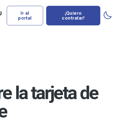
g
Ir al
¡Quiero
portal
contratar!
 la tarjeta de
e