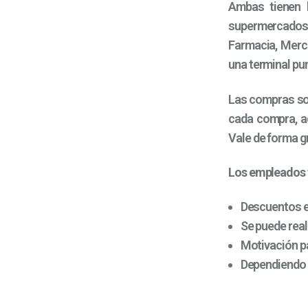
Ambas tienen 
supermercados,
Farmacia, Merc
una terminal pun
Las compras son
cada compra, a
Vale de forma g
Los empleados t
Descuentos e
Se puede real
Motivación pa
Dependiendo d