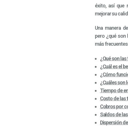
éxito, así que
mejorar su calid
Una manera de 
pero ¿qué son l
más frecuentes
¿Qué son las 
¿Cuál es el b
¿Cómo funcio
¿Cuáles son 
Tiempo de ent
Costo de las 
Cobros por c
Saldos de las
Dispersión de