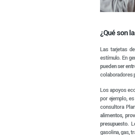
¿Qué son la
Las tarjetas d
estímulo. En ge
pueden ser ent
colaboradores p
Los apoyos econ
por ejemplo, es
consultora Pla
alimentos, pro
presupuesto
. 
gasolina, gas, t