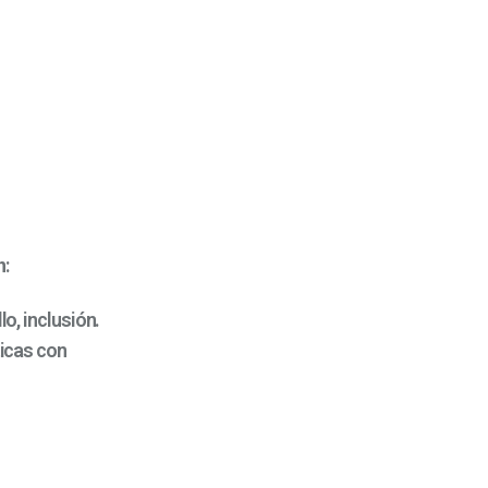
n
:
o, inclusión.
ticas con