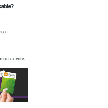
sable?
cos.
mo al exterior.