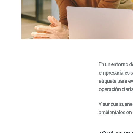
En un entorno d
empresariales se
etiqueta para e
operación diari
Y aunque suene c
ambientales en 