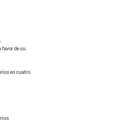
.
 favor de su
rios en cuatro
erios