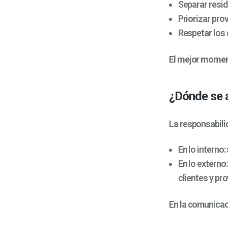
Separar resid
Priorizar pro
Respetar los 
El mejor momen
¿Dónde se a
La responsabilid
En lo interno
En lo externo
clientes y pr
En la comunicac