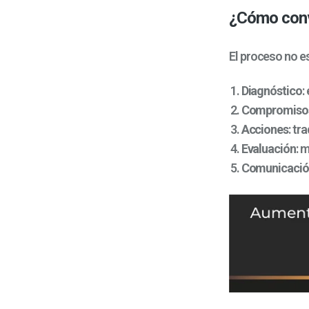
¿Cómo conv
El proceso no e
Diagnóstico
:
Compromiso
Acciones
: tr
Evaluación
: 
Comunicació