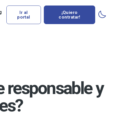
g
Ir al
¡Quiero
portal
contratar!
 responsable y
tes?