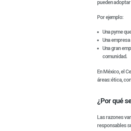
pueden adoptar 
Por ejemplo:
Una pyme que 
Una empresa m
Una gran empr
comunidad.
En México, el C
áreas: ética, co
¿Por qué s
Las razones van
responsables su