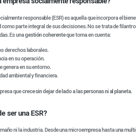
a empresa socialmente responsable?
ialmente responsable (ESR) es aquella que incorpora el bienes
d como parte integral de sus decisiones. No se trata de filantro
das. Es una
gestión coherente
que toma en cuenta:
los derechos laborales.
cia en su operación.
e genera en su entorno.
idad ambiental y financiera.
mpresa que
crece sin dejar de lado a las personas ni al planeta
.
de ser una ESR?
amaño ni la industria. Desde una microempresa hasta una multi