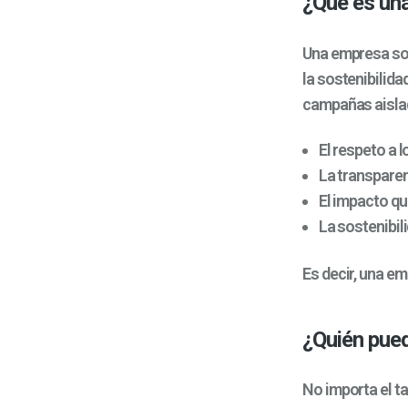
¿Qué es un
Una empresa soc
la sostenibilida
campañas aisla
El respeto a 
La transparen
El impacto qu
La sostenibil
Es decir, una e
¿Quién pue
No importa el t