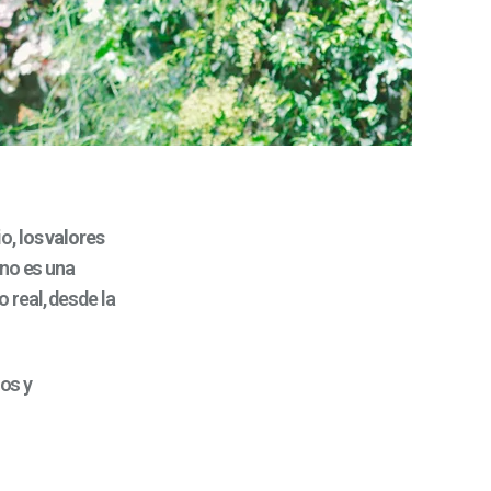
io,
los valores
 no es una
 real, desde la
cos y