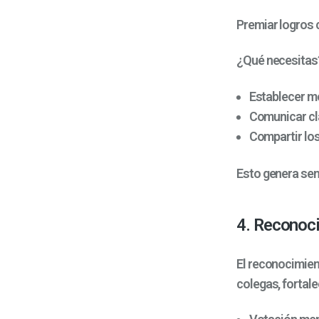
Premiar logros 
¿Qué necesitas
Establecer me
Comunicar cla
Compartir los
Esto genera sen
4. Reconoci
El reconocimien
colegas, fortale