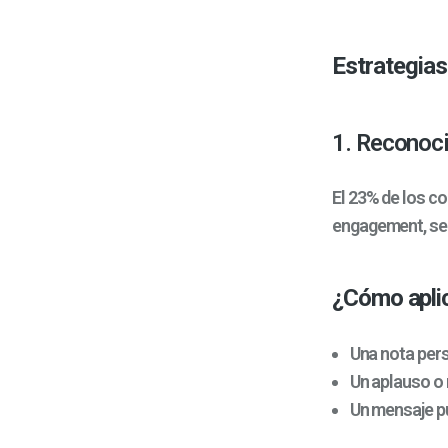
Estrategias
1. Reconoci
El 23% de los c
engagement, se
¿Cómo apli
Una nota pers
Un aplauso o 
Un mensaje pú