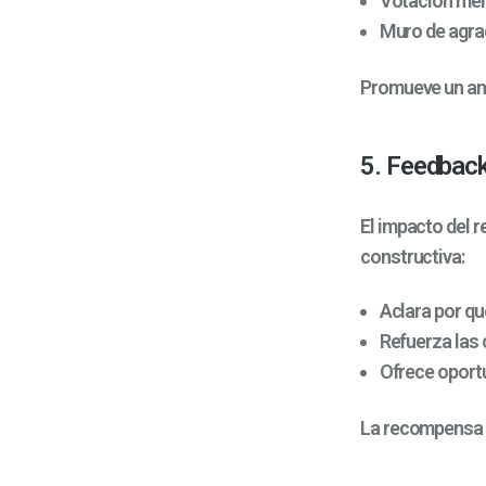
Votación mens
Muro de agra
Promueve un amb
5. Feedback
El impacto del 
constructiva:
Aclara por qu
Refuerza las 
Ofrece oportu
La recompensa se