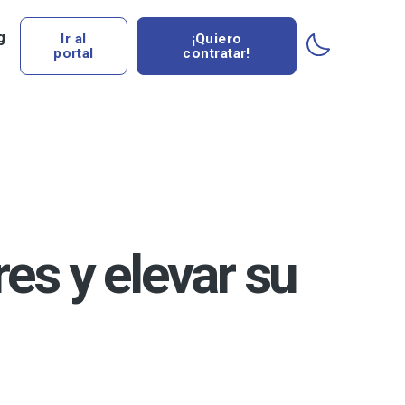
g
Ir al
¡Quiero
portal
contratar!
es y elevar su