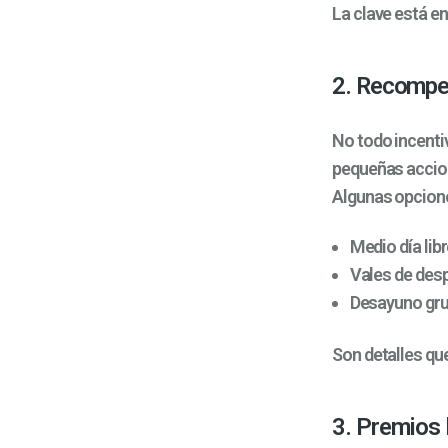
La clave está e
2. Recompe
No todo incenti
pequeñas accio
Algunas opcion
Medio día libr
Vales de desp
Desayuno grup
Son detalles qu
3. Premios 