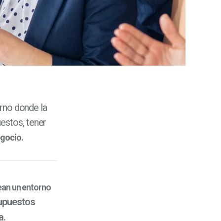
rno donde la
estos, tener
egocio.
ean un entorno
upuest
os
a.