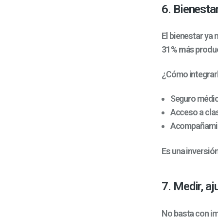
6. Bienesta
El bienestar ya 
31 % más produc
¿Cómo integrar
Seguro médic
Acceso a cla
Acompañamien
Es una inversió
7. Medir, a
No basta con im