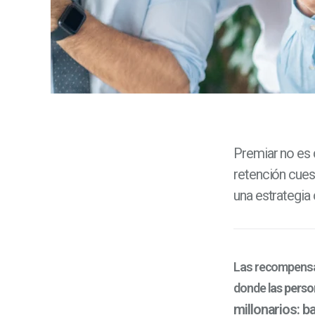
Premiar no es 
retención cues
una estrategia
Las recompensas
donde l
as perso
millonarios: b