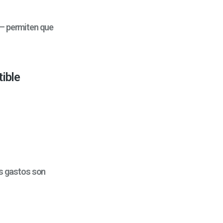
s— permiten que
ible
os gastos son