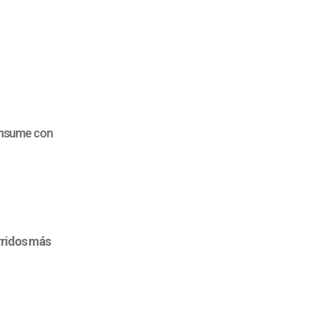
consume con
orridos más