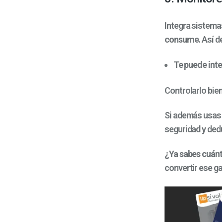
Integra sistema
consume.
Así d
Te puede inte
Controlarlo bie
Si además usa
seguridad y dedu
¿Ya sabes cuánt
convertir ese ga