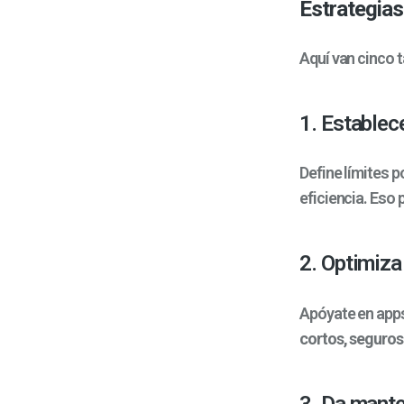
Estrategias
Aquí van cinco 
1. Establec
Define límites p
eficiencia. Eso
2. Optimiza
Apóyate en apps
cortos, seguros 
3. Da mante