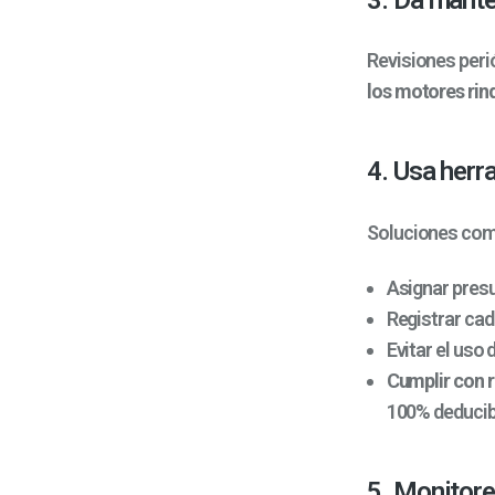
Revisiones peri
los motores ri
4. Usa herr
Soluciones co
Asignar presu
Registrar cad
Evitar el uso 
Cumplir con r
100% deducibl
5. Monitore