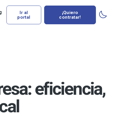
g
Ir al
¡Quiero
portal
contratar!
esa: eficiencia,
cal