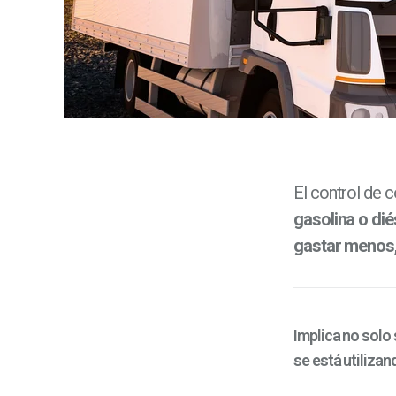
El control de 
gasolina o dié
gastar menos, 
Implica no solo
se está utiliza