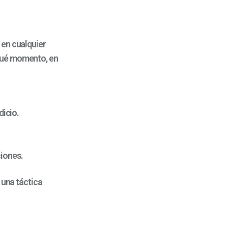
 en cualquier
qué momento, en
icio.
iones.
s una táctica