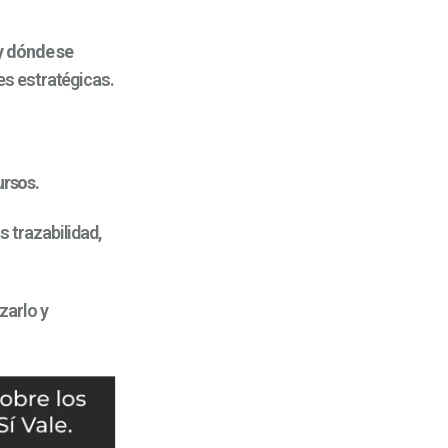
y dónde se
es estratégicas.
ursos.
s trazabilidad,
zarlo y