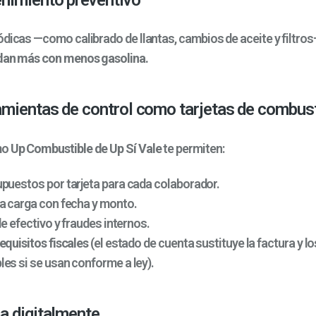
ódicas —como calibrado de llantas, cambios de aceite y filtro
ndan más con menos gasolina.
amientas de control como tarjetas de combust
mo
Up Combustible de Up Sí Vale
te permiten:
puestos por tarjeta para cada colaborador.
a carga con fecha y monto.
de efectivo y fraudes internos.
equisitos fiscales
(el estado de cuenta sustituye la factura y l
es si se usan conforme a ley).
a digitalmente