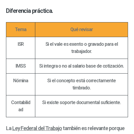
Diferencia práctica.
Tema
Qué revisar
ISR
Si el vale es exento o gravado para el
trabajador.
IMSS
Si integra o no al salario base de cotización.
Nómina
Si el concepto está correctamente
timbrado.
Contabilid
Si existe soporte documental suficiente.
ad
La
Ley Federal del Trabajo
también es relevante porque