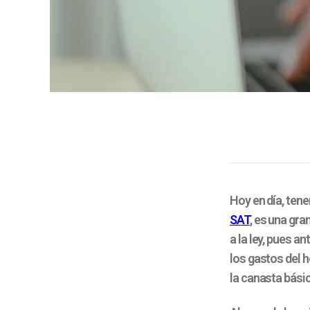
Hoy en día, tene
SAT
, es una gr
a la ley, pues a
los gastos del 
la canasta bási