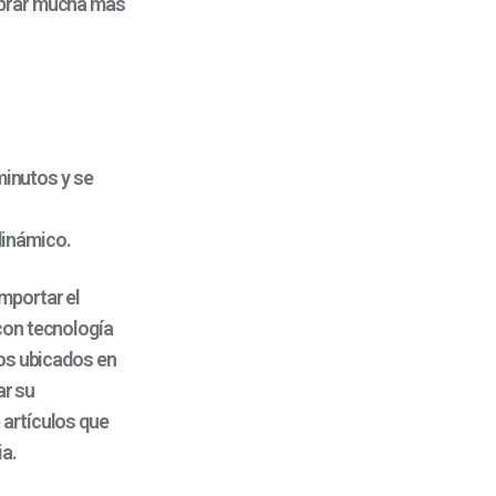
mprar mucha más
minutos y se
dinámico.
mportar el
con tecnología
ios ubicados en
ar su
 artículos que
ia.