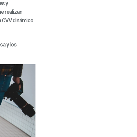
es y
e realizan
un CVV dinámico
sa y los