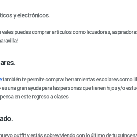
icos y electrónicos.
de vales puedes comprar artículos como licuadoras, aspiradora
aravilla!
lares.
e
también te permite comprar herramientas escolares como lib
 es una gran ayuda para las personas que tienen hijos y/o estu
spensa en este regreso a clases
ado.
nuevo outfit y estás sobreviviendo con lo último de tu quincena