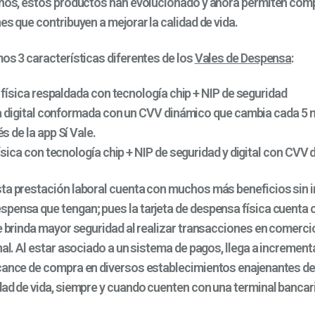
años, estos productos han evolucionado y ahora permiten co
es que contribuyen a mejorar la calidad de vida.
mos 3 características diferentes de los
Vales de Despensa
:
 física respaldada con tecnología chip + NIP de seguridad
a digital conformada con un CVV dinámico que cambia cada 5 
s de la app Sí Vale.
física con tecnología chip + NIP de seguridad y digital con CVV 
ta prestación laboral cuenta con muchos más beneficios sin i
pensa que tengan; pues la tarjeta de despensa física cuenta 
te brinda mayor seguridad al realizar transacciones en comerc
nal. Al estar asociado a un sistema de pagos, llega a increment
cance de compra en diversos establecimientos enajenantes de
dad de vida, siempre y cuando cuenten con una terminal bancar