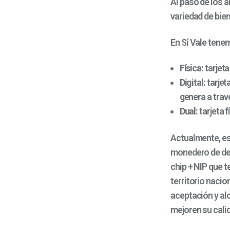
Al paso de los 
variedad de bien
En Sí Vale tene
Física:
tarjeta
Digital:
tarjet
genera a travé
Dual:
tarjeta 
Actualmente, es
monedero de des
chip + NIP que 
territorio nacio
aceptación y al
mejoren su cali