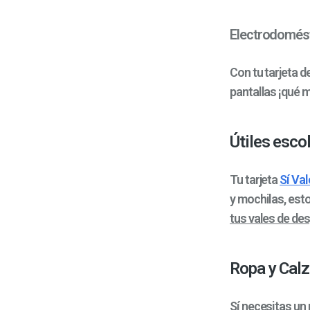
Electrodomést
Con tu tarjeta 
pantallas ¡qué m
Útiles esco
Tu tarjeta
Sí Val
y mochilas, esto
tus vales de de
Ropa y Calz
Sí necesitas un 