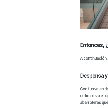
Entonces, 
A continuación,
Despensa y 
Con tus vales d
de limpieza e h
abarroteras que