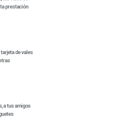
ta prestación
tarjeta de vales
otras
s, a tus amigos
uguetes