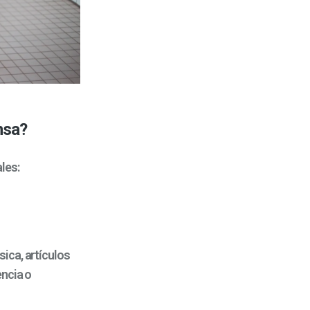
nsa?
les:
ica, artículos
encia o