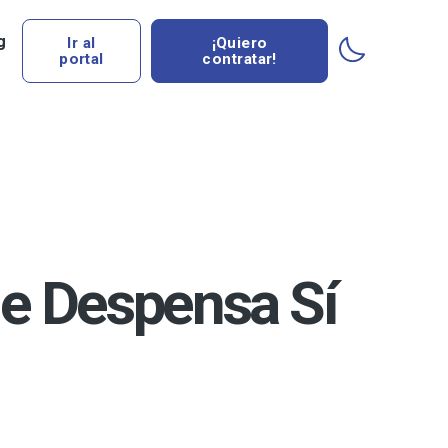
g
Ir al
¡Quiero
portal
contratar!
e Despensa Sí