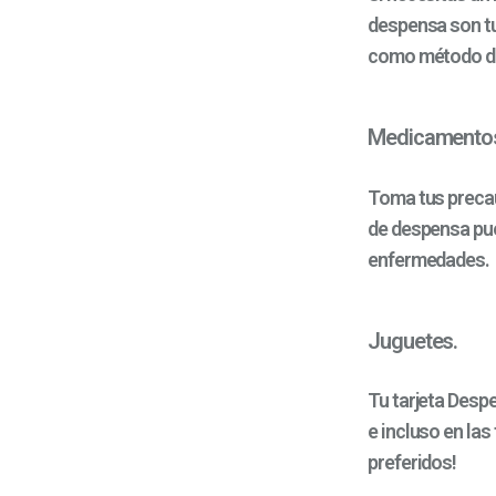
despensa son tu
como método de 
Medicamento
Toma tus precau
de despensa pue
enfermedades.
Juguetes.
Tu tarjeta Despe
e incluso en las
preferidos!