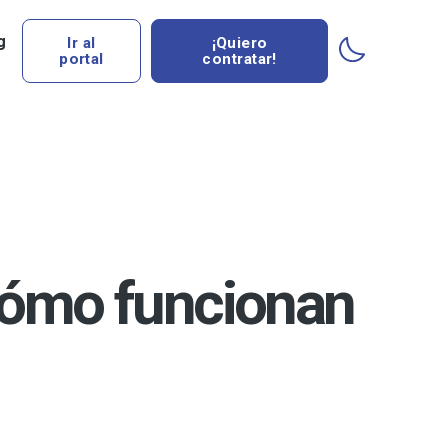
g
Ir al
¡Quiero
portal
contratar!
 cómo funcionan