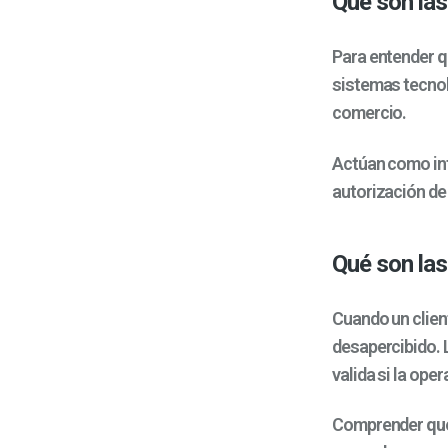
Qué son las
Para entender
q
sistemas tecnol
comercio.
Actúan como inte
autorización de
Qué son las
Cuando un clien
desapercibido. L
valida si la ope
Comprender
qu