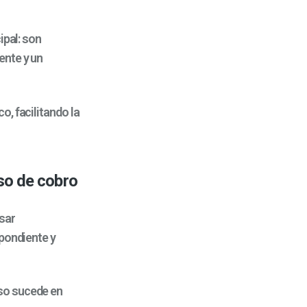
ipal: son
ente y un
, facilitando la
so de cobro
sar
spondiente y
so sucede en