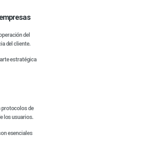
s empresas
operación del
a del cliente.
arte estratégica
n protocolos de
e los usuarios.
son esenciales