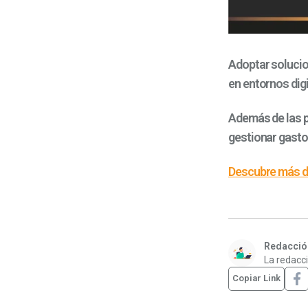
Adoptar solucio
en entornos digi
Además de las 
gestionar gasto
Descubre más de
Redacción
La redacci
Copiar Link