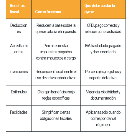
Beneficio
Qué debe cuidar la
fiscal
Cómo funciona
pyme
Deduccion
Reducen la base sobre la
CFDI, pago correcto y
es
que se calcula el impuesto.
relación con la actividad.
Acreditami
Permiten restar
IVA trasladado, pagado
entos
impuestos pagados
y documentado.
contra impuestos a cargo.
Inversiones
Reconocen fiscalmente el
Porcentajes, registros y
uso de activos productivos.
soporte del activo.
Estímulos
Otorgan beneficios bajo
Vigencia, elegibilidad y
reglas específicas.
documentación.
Facilidades
Simplifican ciertas
Aplicarlas solo cuando
obligaciones fiscales.
correspondan al
régimen.