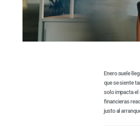
Enero suele lle
que se siente t
solo impacta el
financieras reac
justo al arranqu