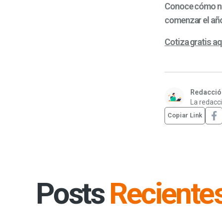
Conoce cómo nue
comenzar el año
Cotiza gratis aq
Redacción
La redacci
Copiar Link
Posts
Reciente