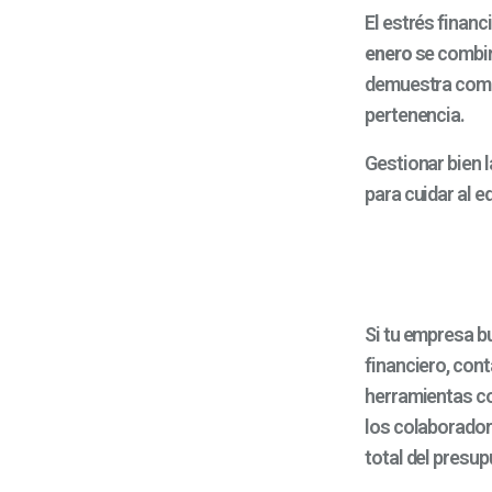
El estrés financ
enero
se combin
demuestra compr
pertenencia.
Gestionar bien 
para cuidar al 
Si tu empresa b
financiero, con
herramientas 
los colaborador
total del presu