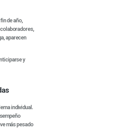
fin de año,
 colaboradores,
ga, aparecen
ticiparse y
das
ema individual.
 desempeño
elve más pesado