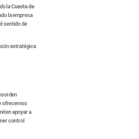
ndo la
Cuesta de
ando la empresa
l sentido de
sión estratégica
desorden
le ofrecemos
miten apoyar a
ner control