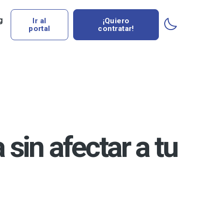
g
Ir al
¡Quiero
portal
contratar!
sin afectar a tu