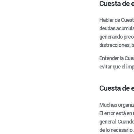
Cuesta de e
Hablar de
Cuest
deudas acumulad
generando preoc
distracciones, 
Entender la
Cues
evitar que el im
Cuesta de e
Muchas organiz
El error está en
general. Cuando
de lo necesario.