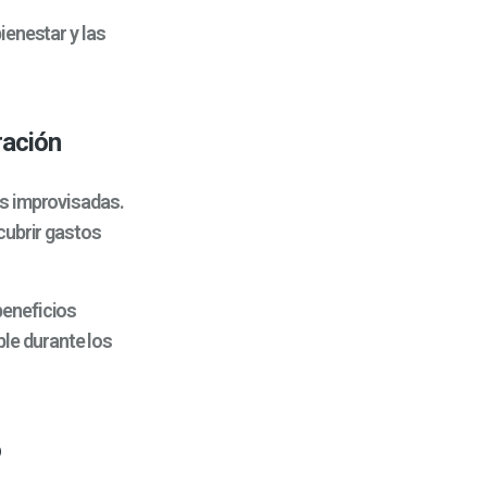
ienestar y las
ración
s improvisadas.
cubrir gastos
beneficios
ible durante los
o