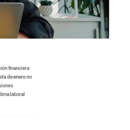
ión financiera
sta de enero
no
siones
lima laboral