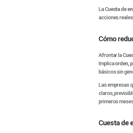
La
Cuesta de en
acciones reales
Cómo reduci
Afrontar la
Cues
Implica
orden, p
básicos sin gene
Las empresas qu
claros, previsib
primeros meses
Cuesta de e