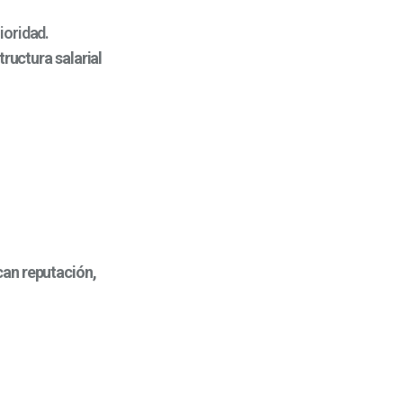
ioridad.
ructura salarial
can reputación,