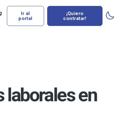
g
Ir al
¡Quiero
portal
contratar!
laborales en