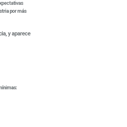
xpectativas
stria por más
cia
, y aparece
 mínimas
: