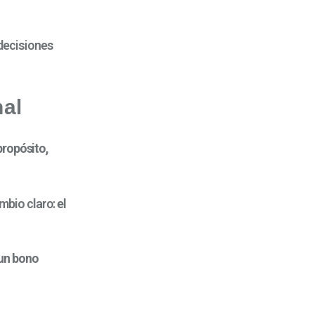
 decisiones
nal
propósito,
mbio claro:
el
 un bono