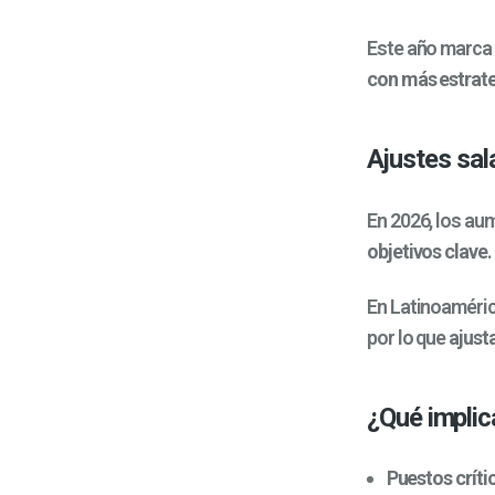
Este año marca 
con más estrat
Ajustes sal
En 2026, los au
objetivos clave
.
En Latinoaméri
por lo que
ajusta
¿Qué implic
Puestos críti