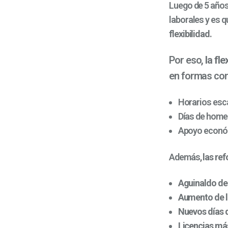
Luego de 5 años
laborales y es q
flexibilidad.
Por eso,
la fl
en formas co
Horarios esc
Días de home 
Apoyo económ
Además,
las re
Aguinaldo de
Aumento de l
Nuevos días 
Licencias má