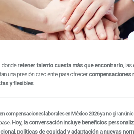
o donde
retener talento cuesta más que encontrarlo
, la
an una presión creciente para ofrecer
compensaciones 
tas y flexibles
.
 en compensaciones laborales en México 2026
ya no giran úni
Hoy, la conversación incluye
beneficios personali
 base.
ional, políticas de equidad
y
adaptación a nuevas nor