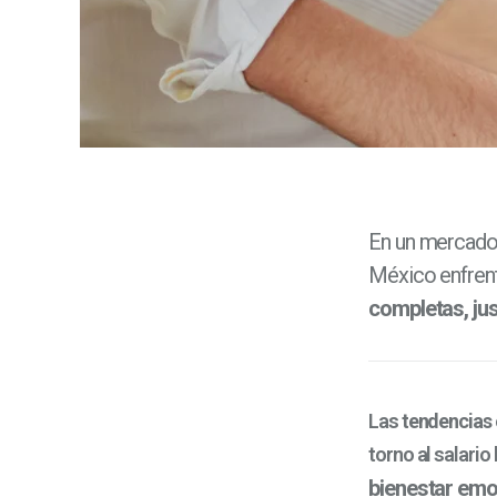
En un mercad
México enfrent
completas, jus
Las
tendencias
torno al salario
bienestar emoc