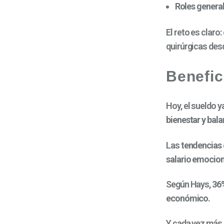
Roles genera
El reto es claro:
quirúrgicas de
Benefic
Hoy, el sueldo y
bienestar y bala
Las
tendencias
salario emocion
Según Hays,
36%
económico
.
Y cada vez más