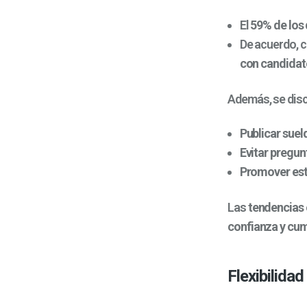
El
59% de los
De acuerdo, c
con candidat
Además, se disc
Publicar suel
Evitar pregunt
Promover estr
Las
tendencias
confianza y cum
Flexibilida