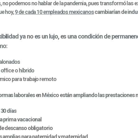
, no podemos no hablar de la pandemia, pues transformó las e
ue hoy,
9 de cada 10 empleados mexicanos
cambiarían de indu
exibilidad ya no es un lujo, es una condición de permanen
mo:
alonados
office o híbrido
ico para trabajo remoto
formas laborales en México están ampliando las prestaciones
 30 días
a prima vacacional
de descanso obligatorio
s amplias para paternidad y maternidad