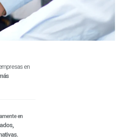
s empresas en
más
camente en
zados,
mativas
.