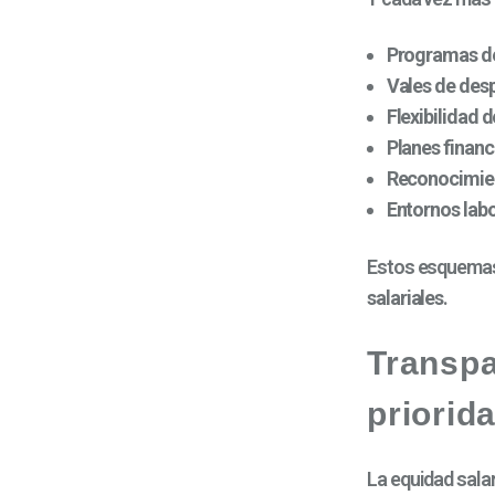
Programas de 
Vales de des
Flexibilidad 
Planes financ
Reconocimie
Entornos lab
Estos esquemas
salariales
.
Transpa
priorid
La equidad salari