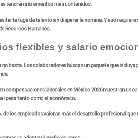
les
tendrán incrementos más contenidos.
evitar la fuga de talento sin disparar la nómina
. Y eso requiere
sde Recursos Humanos.
ios flex
ibles y salario emocio
a no basta.
Los colaboradores buscan un paquete que incluya 
nce.
 en compensaciones laborales en México 2026
muestran un ca
al
pesa tanto como el económico.
 de los empleados valoran más el desarrollo profesional que
 empresas adoptan beneficios como: