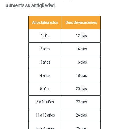
aumenta su antigüedad.
Años laborados
Días de vacaciones
1 año
12 días
2 años
14 días
3 años
16 días
4 años
18 días
5 años
20 días
6 a 10 años
22 días
11 a 15 años
24 días
16 a 20 años
26 días