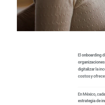
El
onboarding di
organizacione
digitalizar la i
costos y ofrece
En México, cad
estrategia de i