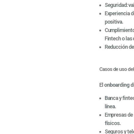
Seguridad:
val
Experiencia d
positiva.
Cumplimiento
Fintech o las
Reducción de
Casos de uso del
El
onboarding di
Banca y finte
línea.
Empresas de 
físicos.
Seguros y te