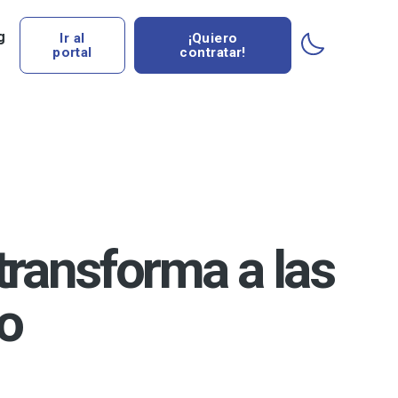
g
Ir al
¡Quiero
portal
contratar!
transforma a las
o