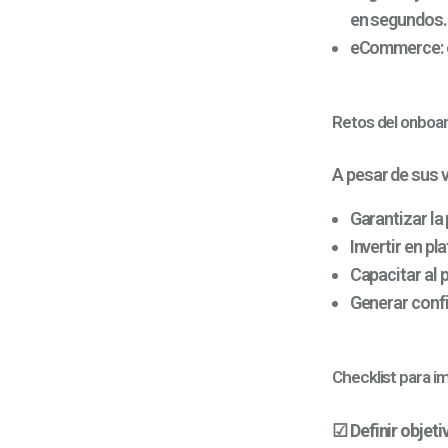
en segundos.
eCommerce:
Retos del onboard
A pesar de sus 
Garantizar la
Invertir en p
Capacitar al 
Generar confi
Checklist para i
☑
Definir objeti