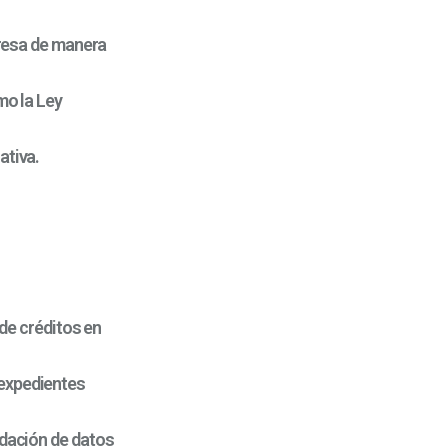
presa de manera
mo la Ley
ativa.
 de créditos en
 expedientes
idación de datos