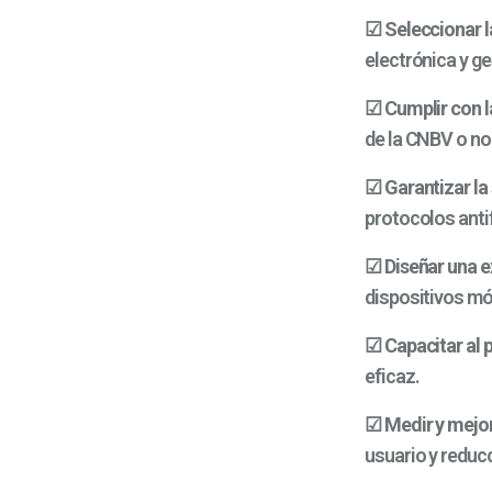
☑
Seleccionar 
electrónica y g
☑
Cumplir con 
de la CNBV o no
☑
Garantizar la
protocolos anti
☑
Diseñar una e
dispositivos mó
☑
Capacitar al 
eficaz.
☑
Medir y mejo
usuario y reduc