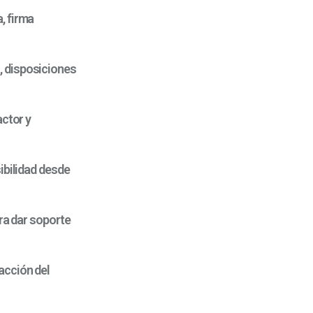
, firma
, disposiciones
actor y
ibilidad desde
ara dar soporte
facción del