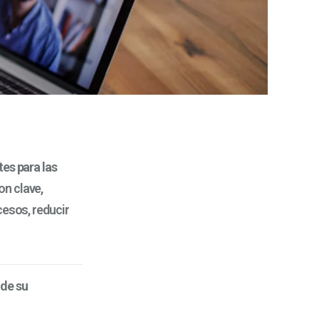
es para las
on clave,
cesos, reducir
de su