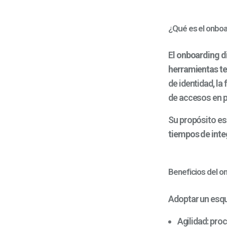
¿Qué es el onboar
El
onboarding di
herramientas t
de identidad, la
de accesos en p
Su propósito es 
tiempos de inte
Beneficios del o
Adoptar un es
Agilidad:
proc