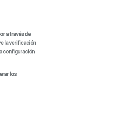
or a través de
e la verificación
la configuración
erar los