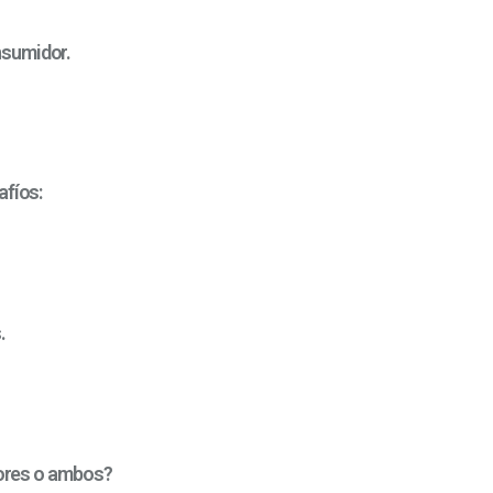
nsumidor.
afíos:
.
adores o ambos?