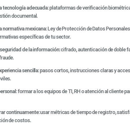
la tecnología adecuada
: plataformas de verificación biométrica
estión documental.
la normativa mexicana
: Ley de Protección de Datos Personales
rmativas específicas de tu sector.
 seguridad de la información
: cifrado, autenticación de doble f
fraude.
xperiencia sencilla
: pasos cortos, instrucciones claras y acces
viles.
personal
: formar a los equipos de TI, RH o atención al cliente p
rar continuamente
: usar métricas de tiempo de registro, satis
ción de costos.