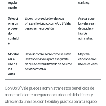
regular
con la ley.
mente
Selecci
Elige un proveedor de vales que
Asegura que
onar un
ofrezca flexibilidad, como
Up Sí Vale
,
los vales sean
provee
para una mejor gestión.
deducibles y
dor
fácil de
confiabl
administrar.
e
Monitor
Lleva un control sobre cómo se están
Mejora la
ear el
utilizando los vales para asegurarte
eficiencia en el
uso de
de que se estén utilizando de acuerdo
uso de los vales.
los
con la normativa.
vales
Con
Up Sí Vale
puedes administrar estos beneficios de
manera eficiente, asegurando su deducibilidad fiscal y
ofreciendo una solución flexible y práctica para tu equipo.