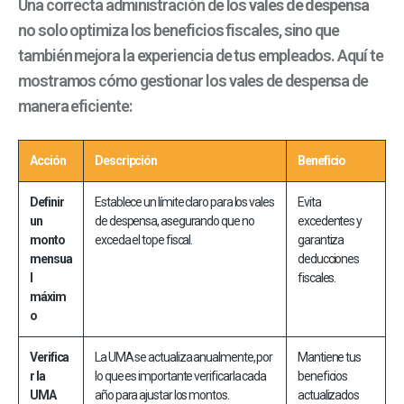
Una correcta administración de los
vales de despensa
no solo optimiza los beneficios fiscales, sino que
también mejora la experiencia de tus empleados. Aquí te
mostramos cómo gestionar los vales de despensa de
manera eficiente:
Acción
Descripción
Beneficio
Definir
Establece un límite claro para los vales
Evita
un
de despensa, asegurando que no
excedentes y
monto
exceda el tope fiscal.
garantiza
mensua
deducciones
l
fiscales.
máxim
o
Verifica
La UMA se actualiza anualmente, por
Mantiene tus
r la
lo que es importante verificarla cada
beneficios
UMA
año para ajustar los montos.
actualizados