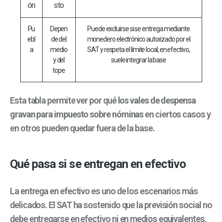
ón
sto
Pu
Depen
Puede excluirse si se entrega mediante
ebl
de del
monedero electrónico autorizado por el
a
medio
SAT y respeta el límite local; en efectivo,
y del
suele integrar la base
tope
Esta tabla permite ver por qué
los vales de despensa
gravan para impuesto sobre nóminas
en ciertos casos y
en otros pueden quedar fuera de la base.
Qué pasa si se entregan en efectivo
La entrega en efectivo es uno de los escenarios más
delicados. El SAT ha sostenido que la previsión social no
debe entregarse en efectivo ni en medios equivalentes,