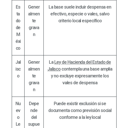
Es
Gener
La base suele incluir despensa en
ta
almen
efectivo, especie o vales, salvo
do
te
criterio local específico
de
grava
M
n
éxi
co
Jal
Gener
La
Ley de Hacienda del Estado de
isc
almen
Jalisco
contempla una base amplia
o
te
y no excluye expresamente los
grava
vales de despensa
n
Nu
Depe
Puede existir exclusión si se
ev
nde
documenta como previsión social
o
del
conforme a la ley local
Le
supue