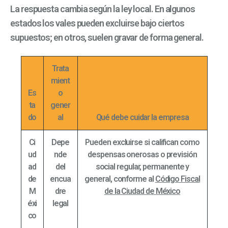
La respuesta cambia según la ley local. En algunos
estados los vales pueden excluirse bajo ciertos
supuestos; en otros, suelen gravar de forma general.
Trata
mient
Es
o
ta
gener
do
al
Qué debe cuidar la empresa
Ci
Depe
Pueden excluirse si califican como
ud
nde
despensas onerosas o previsión
ad
del
social regular, permanente y
de
encua
general, conforme al
Código Fiscal
M
dre
de la Ciudad de México
éxi
legal
co