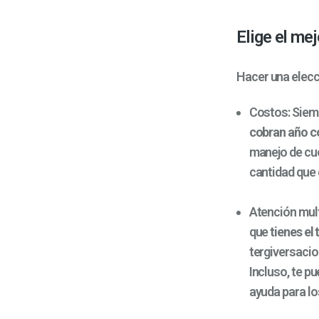
Elige el me
Hacer una elecc
Costos
: Sie
cobran año co
manejo de cue
cantidad que 
Atención mul
que
tienes el
tergiversacio
Incluso, te p
ayuda para lo