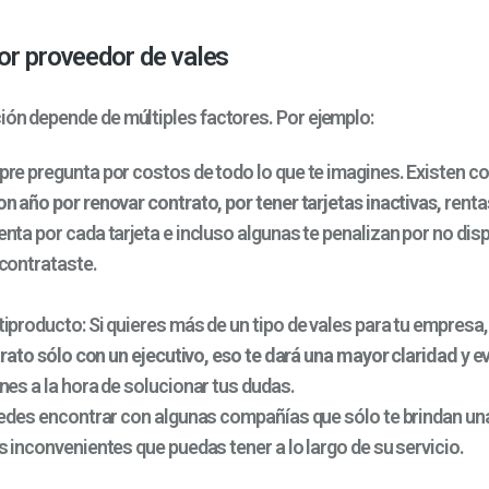
jor proveedor de vales
ión depende de múltiples factores. Por ejemplo:
mpre pregunta por costos de todo lo que te imagines. Existen 
n año por renovar contrato, por tener tarjetas inactivas,
renta
nta por cada tarjeta e incluso algunas te penalizan por no disp
contrataste.
tiproducto
: Si quieres más de un tipo de vales para tu empresa
 trato sólo con un ejecutivo, eso te dará una mayor claridad
y ev
nes a la hora de solucionar tus dudas.
uedes encontrar con algunas compañías que sólo te brindan un
s inconvenientes que puedas tener a lo largo de su servicio.