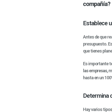
compañía?
Establece 
Antes de que rea
presupuesto. Es
que tienes pla
Es importante t
las empresas
, 
hasta en un 100
Determina q
Hay varios tipo