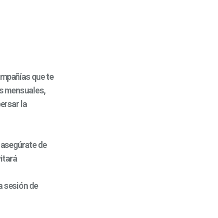
compañías que
te
s mensuales,
ersar la
, asegúrate de
itará
a sesión de