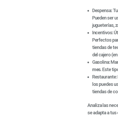
Despensa
:
Tu
Pueden ser u
jugueterías, 
Incentivos
: Ú
Perfectos pa
tiendas de te
del cajero (e
Gasolina
: Ma
mes
. Este ti
Restaurante
:
los puedes us
tiendas de co
Analiza las nece
se adapta a tus