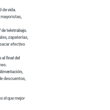
d de vida
.
e mayoristas,
 de teletrabajo.
les, zapaterías,
 sacar efectivo
 al final del
nes.
alimentación
,
 de descuentos,
s el que mejor