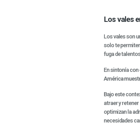
Los vales 
Los vales son un
solo te permiten
fuga de talentos
En sintonía con 
América muestra
Bajo este conte
atraer y retene
optimizan la ad
necesidades cam