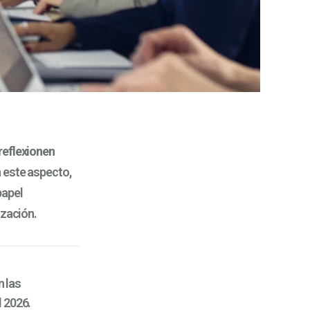
reflexionen
 este aspecto,
papel
ización.
 las
l 2026.