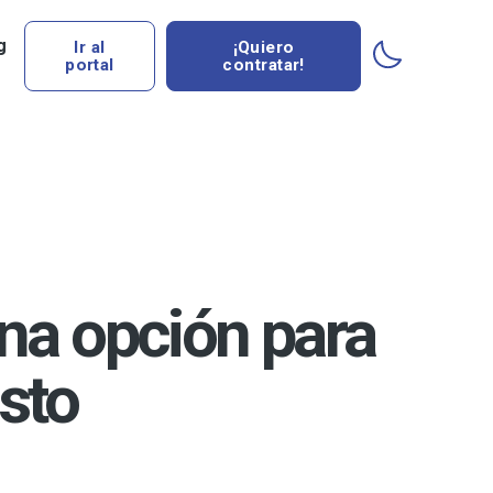
g
Ir al
¡Quiero
portal
contratar!
na opción para
sto