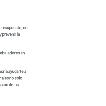
 presupuesto; no
 prevenir la
trabajadores en
odría ayudarte a
nales no solo
sión de las