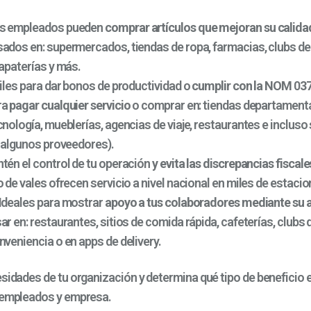
s empleados pueden
comprar artículos que mejoran su calida
sados en: supermercados, tiendas de ropa
, farmacias, clubs d
zapaterías y más.
tiles para dar bonos de productividad o
cumplir con la NOM
0
37
ra
pagar cualquier servicio
o comprar en: tiendas departamenta
cnología, mueblerías, agencias de viaje, restaurantes e incluso
n algunos proveedores).
ntén el control de tu operación
y evita las discrepancias fiscales
po de vales ofrecen servicio a nivel nacional en miles de estacio
 Ideales para mostrar
apoyo a tus colaboradores mediante su 
ar en: restaurantes, sitios de comida rápida, cafeterías, clubs
nveniencia o en apps de delivery.
sidades de tu organización y determina qué tipo de beneficio e
 empleados y empresa.