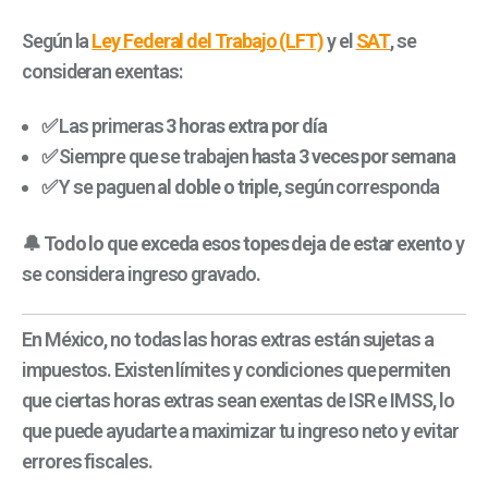
Según la
Ley Federal del Trabajo (LFT)
y el
SAT
, se
consideran exentas:
✅ Las primeras
3 horas extra por día
✅ Siempre que se trabajen
hasta 3 veces por semana
✅ Y se paguen
al doble o triple
, según corresponda
🔔
Todo lo que exceda esos topes deja de estar exento
y
se considera ingreso gravado.
En México, no todas las horas extras están sujetas a
impuestos. Existen límites y condiciones que permiten
que ciertas horas extras sean exentas de ISR e IMSS, lo
que puede ayudarte a maximizar tu ingreso neto y evitar
errores fiscales.