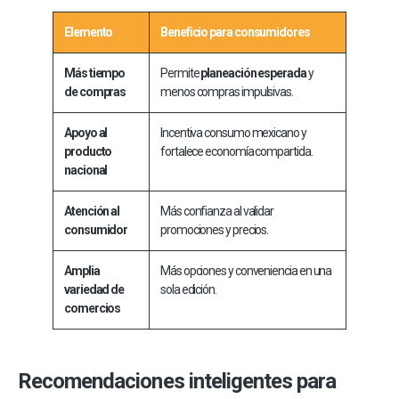
Elemento
Beneficio para consumidores
Más tiempo
Permite
planeación esperada
y
de compras
menos compras impulsivas.
Apoyo al
Incentiva consumo mexicano y
producto
fortalece economía compartida.
nacional
Atención al
Más confianza al validar
consumidor
promociones y precios.
Amplia
Más opciones y conveniencia en una
variedad de
sola edición.
comercios
Recomendaciones inteligentes para