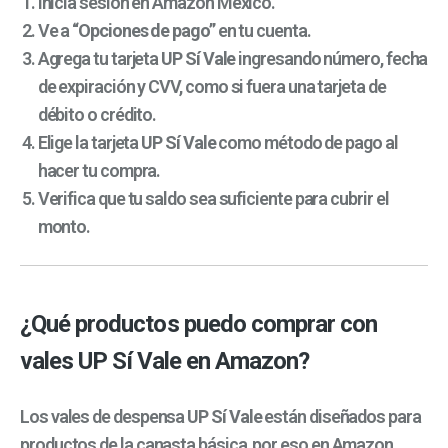
Inicia sesión en Amazon México.
Ve a
“Opciones de pago”
en tu cuenta.
Agrega tu tarjeta
UP Sí Vale
ingresando número, fecha
de expiración y CVV, como si fuera una tarjeta de
débito o crédito.
Elige la tarjeta
UP Sí Vale
como método de pago al
hacer tu compra.
Verifica que tu saldo sea suficiente para cubrir el
monto.
¿Qué productos puedo comprar con
vales UP Sí Vale en Amazon?
Los vales de despensa
UP Sí Vale
están diseñados para
productos de la canasta básica, por eso en Amazon