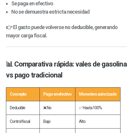
Se paga en efectivo
No se demuestra estricta necesidad
👉 El gasto puede volverse
no deducible
, generando
mayor carga fiscal.
📊 Comparativa rápida: vales de gasolina
vs pago tradicional
Concepto
Pago en efectivo
Monedero autorizado
Deducible
❌ No
✅ Hasta 100%
Control fiscal
Bajo
Alto