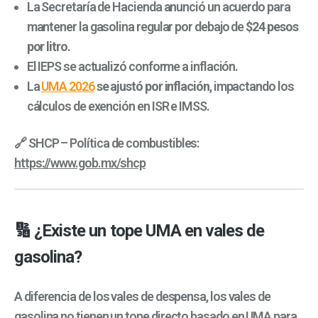
La Secretaría de Hacienda anunció un acuerdo para
mantener la gasolina regular por debajo de
$24 pesos
por litro
.
El IEPS se actualizó conforme a inflación.
La
UMA 2026
se ajustó por inflación
, impactando los
cálculos de exención en ISR e IMSS.
🔗 SHCP – Política de combustibles:
https://www.gob.mx/shcp
🔢 ¿Existe un tope UMA en vales de
gasolina?
A diferencia de los vales de despensa, los vales de
gasolina no tienen un tope directo basado en UMA para