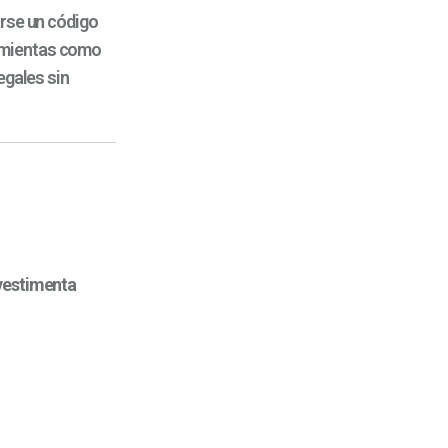
arse un código
amientas como
egales sin
vestimenta