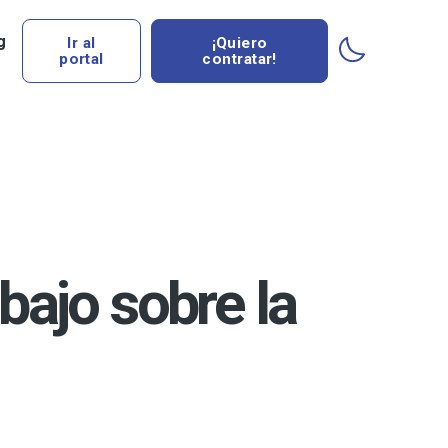
g
Ir al
¡Quiero
portal
contratar!
bajo sobre la