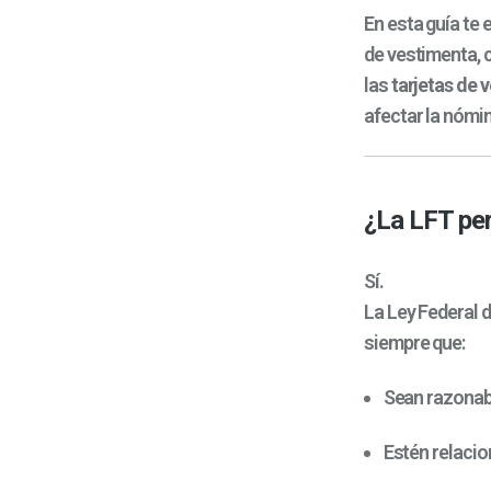
En esta guía te
de vestimenta,
las
tarjetas de 
afectar la nómi
¿La LFT per
Sí.
La Ley Federal 
siempre que:
Sean razonab
Estén relacio