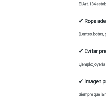
El Art. 134 esta
✔ Ropa ade
(Lentes, botas,
✔ Evitar pr
Ejemplo: joyería
✔ Imagen pr
Siempre que la r