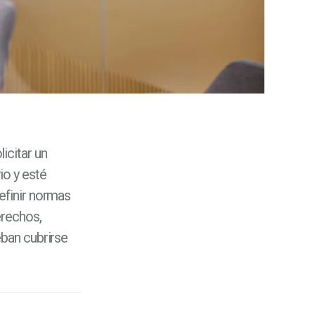
icitar un
io y esté
efinir normas
erechos,
eban cubrirse