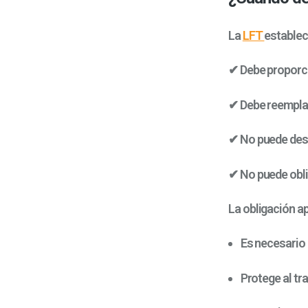
La
LFT
estable
✔ Debe proporc
✔ Debe reempla
✔ No puede desc
✔ No puede oblig
La obligación a
Es necesario
Protege al tra