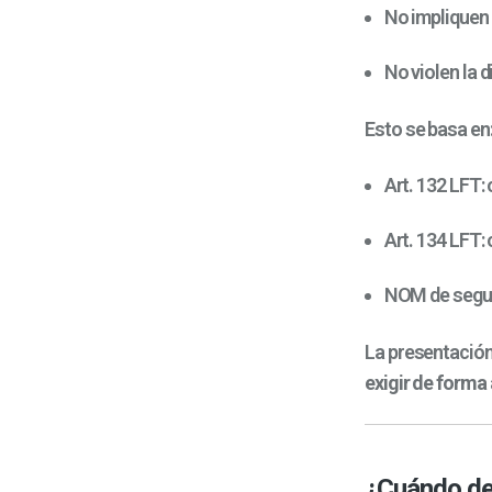
No impliquen
No violen la 
Esto se basa en
Art. 132 LFT:
Art. 134 LFT:
NOM de segur
La presentación
exigir de forma 
¿Cuándo de