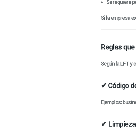
Se requiere p
Si la empresa ex
Reglas que 
Según la LFT y c
✔ Código de
Ejemplos: busine
✔ Limpieza 