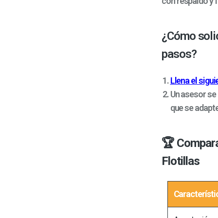
con respaldo y 
¿Cómo solici
pasos?
Llena el sigu
Un asesor se 
que se adapte
🏆 Comparat
Flotillas
Característi