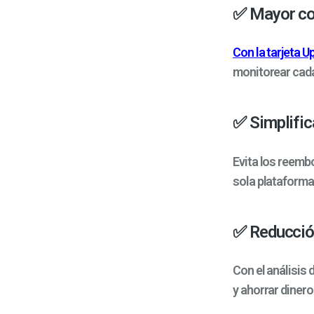
✅ Mayor con
Con la tarjeta Up
monitorear cada
✅ Simplific
Evita los reemb
sola plataforma
✅ Reducció
Con el análisis
y ahorrar diner