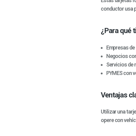
Estas tarjetas 
conductor usa p
¿Para qué ti
Empresas de l
Negocios con
Servicios de 
PYMES con ve
Ventajas cla
Utilizar una tar
opere con vehíc