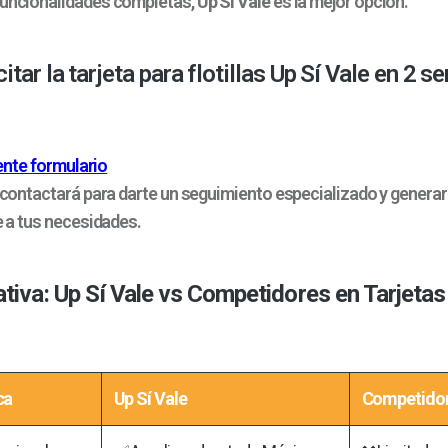
funcionalidades completas,
Up Sí Vale
es la mejor opción.
tar la tarjeta para flotillas Up Sí Vale en 2 se
iente formulario
contactará para darte un seguimiento especializado y genera
 a tus necesidades.
iva: Up Sí Vale vs Competidores en Tarjetas
ca
Up Sí Vale
Competido