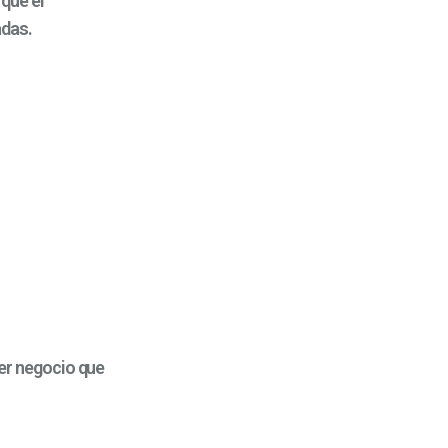
que el
adas.
ier negocio que