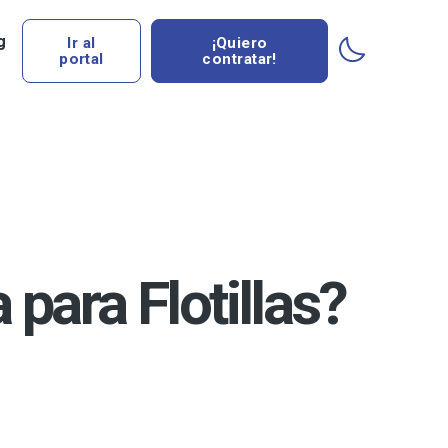
g
Ir al
¡Quiero
portal
contratar!
para Flotillas?