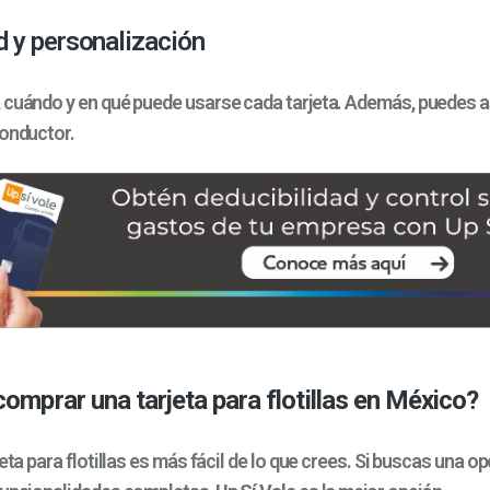
 y personalización
 cuándo y en qué puede usarse cada tarjeta. Además, puedes a
conductor.
omprar una tarjeta para flotillas en México?
jeta para flotillas es más fácil de lo que crees. Si buscas una o