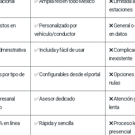
acional
✅ Amplia red en todo México
❌ Limitada a
estaciones
astos en
✅ Personalizado por
❌ General o 
vehículo/conductor
en datos
dministrativa
✅ Incluida y fácil de usar
❌ Complica
inexistente
 por tipo de
✅ Configurables desde el portal
❌ Opciones 
nulas
esarial
✅ Asesor dedicado
❌ Atención 
o
lenta
% en línea
✅ Rápida y sencilla
❌ Proceso l
presencial