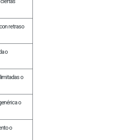
 ciertas
con retraso
da o
limitadas o
genérica o
ento o