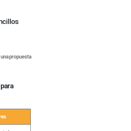
ncillos
r una propuesta
 para
res